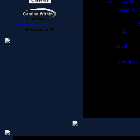
27
28
29
30
3
Октябрь 2
Пн
Вт
Ср
Чт
П
1
2
3
4
[
Результаты
·
Архив опросов
]
Всего ответов:
23
8
9
10
11
1
15
16
17
18
1
22
23
24
25
2
29
30
31
Декабрь 2
Пн
Вт
Ср
Чт
П
3
4
5
6
10
11
12
13
1
17
18
19
20
2
24
25
26
27
2
31
Copyright MyCorp © 2006