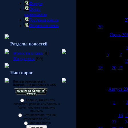
2
3
4
5
Форум
9
10
11
12
1
Обои/
16
17
18
19
2
скриншоты
Гостевая книга
23
24
25
26
2
Обратная связь
30
Июнь 20
Пн
Вт
Ср
Чт
П
Разделы новостей
Новости клана
[9]
4
5
6
7
Индустрия
[90]
11
12
13
14
1
18
19
20
21
2
Наш опрос
25
26
27
28
2
Как вы относитесь к
появлению рекламы в CSS
Август 2
Пн
Вт
Ср
Чт
П
Хорошо, так как это
1
2
позволить разным компаниям и
Valve получить неплохую
6
7
8
9
1
прибыль
13
14
15
16
1
Отрицательно, так как
отвлекает от игры
20
21
22
23
2
Мне всё равно