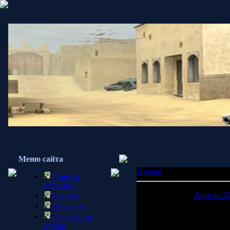
Меню сайта
Начало
»
2007
Главная
страница
Апрель 2
О клане
Download
Пн
Вт
Ср
Чт
П
Рецензии и
статьи