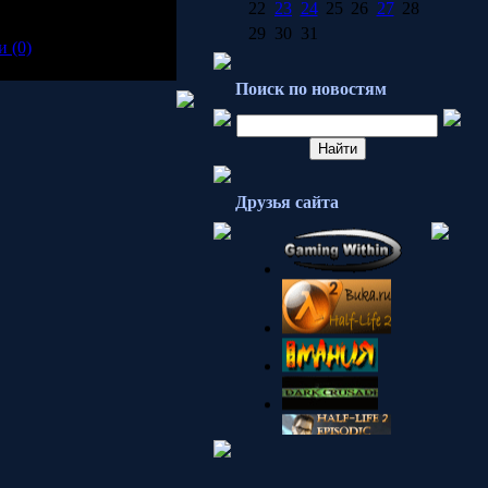
22
23
24
25
26
27
28
29
30
31
 (0)
Поиск по новостям
Друзья сайта