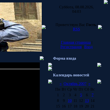
Суббота, 08.08.2026,
04:03
Приветствую Вас
Гость
|
RSS
Главная страница
|
Регистрация
|
Вход
Форма входа
Календарь новостей
приятная новость. На
вой игрой, основанной
«
Октябрь 2007
»
ars
.
Пн
Вт
Ср
Чт
Пт
Сб
Вс
1
2
3
4
5
6
7
м Primotech, новая
8
9
10
11
12
13
14
15
16
17
18
19
20
21