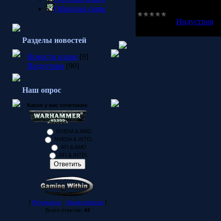
Обратная связь
Категория:
Индустрия
|
Разделы новостей
Новости клана
[9]
Индустрия
[90]
Наш опрос
Какое у вас сочетание
NVIDIA & AMD
NVIDIA & INTEL
ATI & AMD
ATI & INTEL
[
Результаты
·
Архив опросов
]
Всего ответов:
44