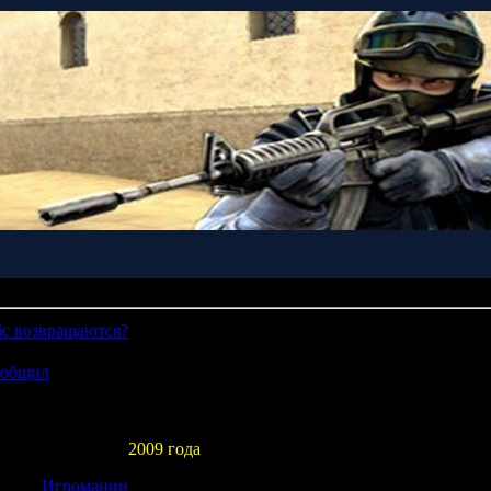
»
24
lic возвращаются?
реподносила нам сюрпризы. Возможно, скоро нас ждет еще одна 
ообщил
что знаменитая студия трудится над глобальной онлайно
s of the Old Republic
, события которой происходят в мире
Star W
на этот счет нет, и вряд ли она скоро появится, ведь, по данны
ыйдет не раньше
2009 года
.
 сайта
Игромании
.