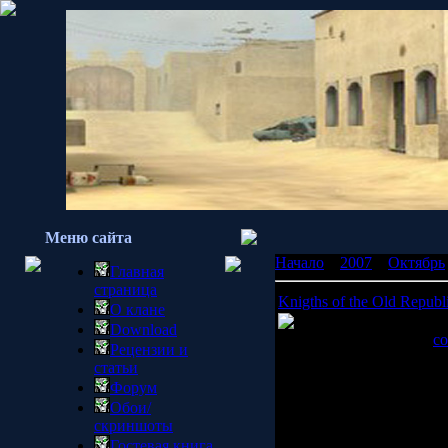
Меню сайта
Начало
»
2007
»
Октябрь
Главная
страница
Knigths of the Old Repub
О клане
BioWare
уже не раз п
Download
днях портал Primotech
с
Рецензии и
на ролевой серии
Knight
статьи
Форум
Официальной информации 
Обои/
MMORPG от
BioWare
в
скриншоты
P.S:Информация взята с
Гостевая книга