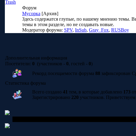
Trash
Форум
Мусорка
[Архив]
Здесь содержатся глупые, по нашему мнению темы. В
темы в этом разделе, но не создавать новые.
Модератор форума:
SPV
,
InSub
,
Gray_Fox
,
RUSBoy
Дополнительная информация
Посетители:
0
(участников -
0
, гостей -
0
)
Рекорд посещаемости форума
88
зафиксирован Сре
Статистика форума
Всего создано
41
тем, в которые добавлено
173
от
Зарегистрировано
220
участников. Приветствуем
Copyright MyCorp © 2006