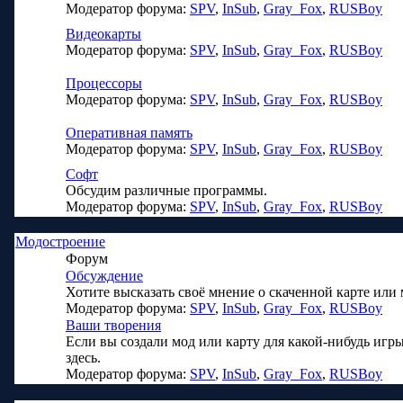
Модератор форума:
SPV
,
InSub
,
Gray_Fox
,
RUSBoy
Видеокарты
Модератор форума:
SPV
,
InSub
,
Gray_Fox
,
RUSBoy
Процессоры
Модератор форума:
SPV
,
InSub
,
Gray_Fox
,
RUSBoy
Оперативная память
Модератор форума:
SPV
,
InSub
,
Gray_Fox
,
RUSBoy
Софт
Обсудим различные программы.
Модератор форума:
SPV
,
InSub
,
Gray_Fox
,
RUSBoy
Модостроение
Форум
Обсуждение
Хотите высказать своё мнение о скаченной карте или
Модератор форума:
SPV
,
InSub
,
Gray_Fox
,
RUSBoy
Ваши творения
Если вы создали мод или карту для какой-нибудь игры
здесь.
Модератор форума:
SPV
,
InSub
,
Gray_Fox
,
RUSBoy