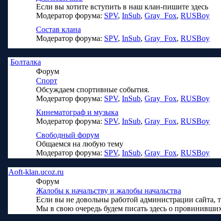
Если вы хотите вступить в наш клан-пишите здесь
Модератор форума:
SPV
,
InSub
,
Gray_Fox
,
RUSBoy
Состав клана
Модератор форума:
SPV
,
InSub
,
Gray_Fox
,
RUSBoy
Болталка
Форум
Спорт
Обсуждаем спортивные события.
Модератор форума:
SPV
,
InSub
,
Gray_Fox
,
RUSBoy
Кинематограф и музыка
Модератор форума:
SPV
,
InSub
,
Gray_Fox
,
RUSBoy
Свободный форум
Общаемся на любую тему
Модератор форума:
SPV
,
InSub
,
Gray_Fox
,
RUSBoy
Aoft-klan.ucoz.ru
Форум
Жалобы к начальству и жалобы начальства
Если вы не довольны работой администрации сайта, т
Мы в свою очередь будем писать здесь о провинивши