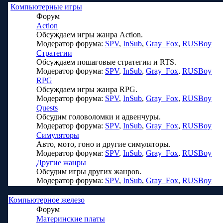
Компьютерные игры
Форум
Action
Обсуждаем игры жанра Action.
Модератор форума:
SPV
,
InSub
,
Gray_Fox
,
RUSBoy
Стратегии
Обсуждаем пошаговые стратегии и RTS.
Модератор форума:
SPV
,
InSub
,
Gray_Fox
,
RUSBoy
RPG
Обсуждаем игры жанра RPG.
Модератор форума:
SPV
,
InSub
,
Gray_Fox
,
RUSBoy
Quests
Обсудим головоломки и адвенчуры.
Модератор форума:
SPV
,
InSub
,
Gray_Fox
,
RUSBoy
Симуляторы
Авто, мото, гоно и другие симуляторы.
Модератор форума:
SPV
,
InSub
,
Gray_Fox
,
RUSBoy
Другие жанры
Обсудим игры других жанров.
Модератор форума:
SPV
,
InSub
,
Gray_Fox
,
RUSBoy
Компьютерное железо
Форум
Материнские платы