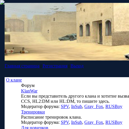
Главная страница
|
Регистрация
|
Выход
О клане
Форум
KlanWar
Если вы представитель другого клана и хотитие вызва
CCS, HL2:DM или HL:DM, то пишите здесь.
Модератор форума:
SPV
,
InSub
,
Gray_Fox
,
RUSBoy
Тренировки
Расписание тренировок клана.
Модератор форума:
SPV
,
InSub
,
Gray_Fox
,
RUSBoy
Для новичков