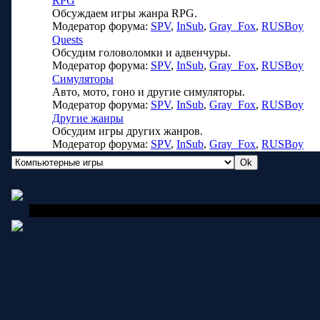
RPG
Обсуждаем игры жанра RPG.
Модератор форума:
SPV
,
InSub
,
Gray_Fox
,
RUSBoy
Quests
Обсудим головоломки и адвенчуры.
Модератор форума:
SPV
,
InSub
,
Gray_Fox
,
RUSBoy
Симуляторы
Авто, мото, гоно и другие симуляторы.
Модератор форума:
SPV
,
InSub
,
Gray_Fox
,
RUSBoy
Другие жанры
Обсудим игры других жанров.
Модератор форума:
SPV
,
InSub
,
Gray_Fox
,
RUSBoy
Copyright MyCorp © 2006