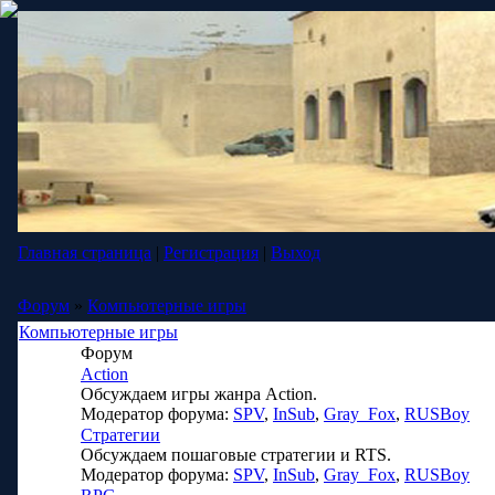
Главная страница
|
Регистрация
|
Выход
Форум
»
Компьютерные игры
Компьютерные игры
Форум
Action
Обсуждаем игры жанра Action.
Модератор форума:
SPV
,
InSub
,
Gray_Fox
,
RUSBoy
Стратегии
Обсуждаем пошаговые стратегии и RTS.
Модератор форума:
SPV
,
InSub
,
Gray_Fox
,
RUSBoy