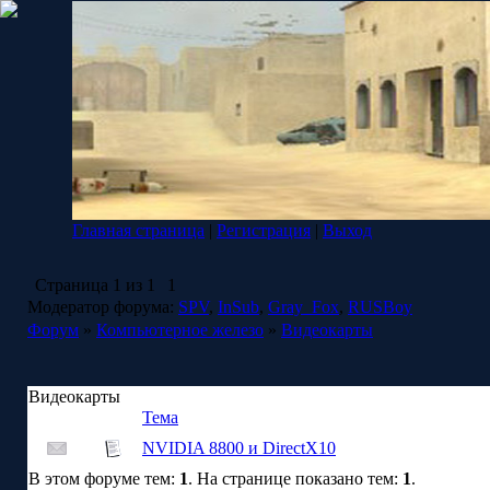
Главная страница
|
Регистрация
|
Выход
Страница
1
из
1
1
Модератор форума:
SPV
,
InSub
,
Gray_Fox
,
RUSBoy
Форум
»
Компьютерное железо
»
Видеокарты
Видеокарты
Тема
NVIDIA 8800 и DirectX10
В этом форуме тем:
1
. На странице показано тем:
1
.