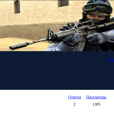
[
Нов
Ответы
Просмотры
2
1305