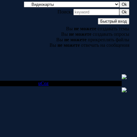
Поиск:
Вы
не можете
создавать темы
Вы
не можете
создавать опросы
Вы
не можете
прикреплять файлы
Вы
не можете
отвечать на сообщения
авляется системой
uCoz