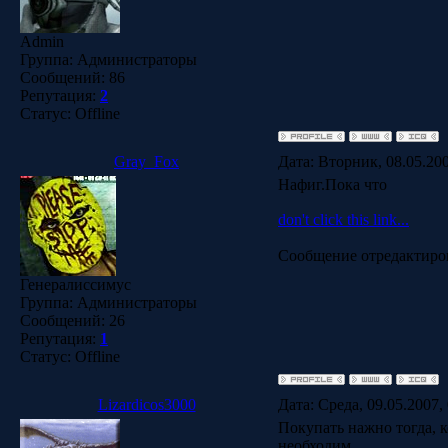
Admin
Группа: Администраторы
Сообщений:
86
Репутация:
2
Статус:
Offline
Gray_Fox
Дата: Вторник, 08.05.20
Нафиг.Пока что
don't click this link...
Сообщение отредактир
Генералиссимус
Группа: Администраторы
Сообщений:
26
Репутация:
1
Статус:
Offline
Lizardicos3000
Дата: Среда, 09.05.2007,
Покупать нажно тогда, к
необходим.