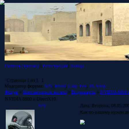
Главная страница
|
Регистрация
|
Выход
Страница
1
из
1
1
Модератор форума:
SPV
,
InSub
,
Gray_Fox
,
RUSBoy
Форум
»
Компьютерное железо
»
Видеокарты
»
NVIDIA 8800 
NVIDIA 8800 и DirectX10
SPV
Дата: Вторник, 08.05.20
Как по-вашему нужен ди 