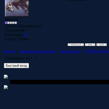
Рядовой
Группа: Проверенные
Сообщений:
7
Репутация:
0
Статус:
Offline
Форум
»
Компьютерное железо
»
Видеокарты
»
NVIDIA 8800 
Страница
1
из
1
1
Copyright MyCorp © 2006