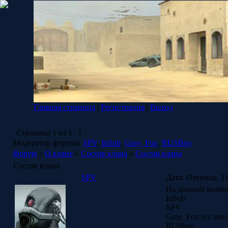
Главная страница
|
Регистрация
|
Выход
Страница
1
из
1
1
Модератор форума:
SPV
,
InSub
,
Gray_Fox
,
RUSBoy
Форум
»
О клане
»
Состав клана
»
Состав клана
Состав клана
SPV
Дата: Пятница, 11
На данный момент
InSub
SPV
Gray_Fox (ex inter
RUSboy