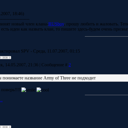
.2007, 18:46)
---------------------
ринят новый член клана-
RUSboy
, прошу любить и жаловать. Теп
с есть идеи как назвать клан, то пишите здесь-будем очень призн
актировал
SPV
-
Среда, 11.07.2007, 01:15
к, 14.05.2007, 21:36 | Сообщение #
2
ы понимаете название Army of Three не подходит
 поверь!!!!
..