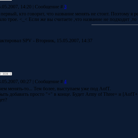
.05.2007, 14:20 | Сообщение #
3
 первый, кто говорит, что название менять не стоит. Поэтому я р
ыло трое. <_< Если же вы считаете ,что название не подходит ,т
актировал
SPV
-
Вторник, 15.05.2007, 14:37
.05.2007, 00:27 | Сообщение #
4
чем менять-то... Тем более, выступаем уже под AofT.
ыть добавить просто "+" в конце. Будет Army of Three+ и [AofT+
дет?