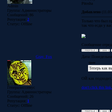
Pitosha
Admin
Группа: Администраторы
Добавлено
(11.05
Сообщений:
86
------------------------
Репутация:
2
Только что был п
Статус:
Offline
так что есди у ва
Сообщение отред
Gray_Fox
Дата: Понедельни
Quote
Теперь как в
ОЙ как подходит,
Генералиссимус
don't click this link.
Группа: Администраторы
Сообщений:
26
Репутация:
1
Статус:
Offline