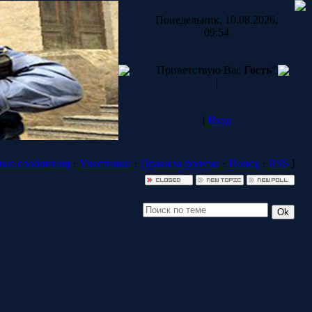
Понедельник, 10.08.2026,
09:54
Приветствую Вас
Гость
"
|
|
Вход
ые сообщения
·
Участники
·
Правила форума
·
Поиск
·
RSS
]