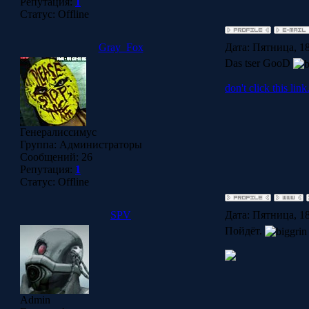
Репутация:
1
Статус:
Offline
Gray_Fox
Дата: Пятница, 18
Das tser GooD
don't click this link.
Генералиссимус
Группа: Администраторы
Сообщений:
26
Репутация:
1
Статус:
Offline
SPV
Дата: Пятница, 18
Пойдёт.
Admin