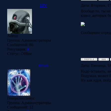
SPV
Дата: Вторник, 15
Вообще-то, ты не
клана ,которых б
Сообщение отред
Admin
Группа: Администраторы
Сообщений:
86
Репутация:
2
Статус:
Offline
InSub
Дата: Пятница, 18
Надо оставить, за
Подумал, может б
Ну как идея, пой
Генералиссимус
Группа: Администраторы
Сообщений:
12