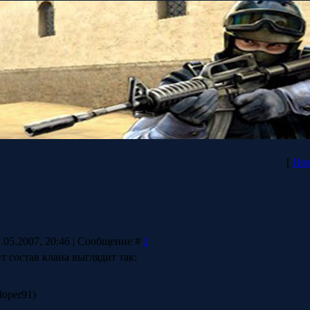
[
Нов
.05.2007, 20:46 | Сообщение #
1
 состав клана выглядит так:
loper91)