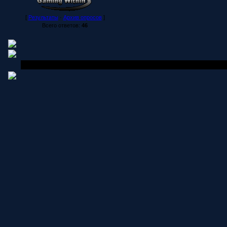
[
Результаты
·
Архив опросов
]
Всего ответов:
46
Copyright MyCorp © 2006