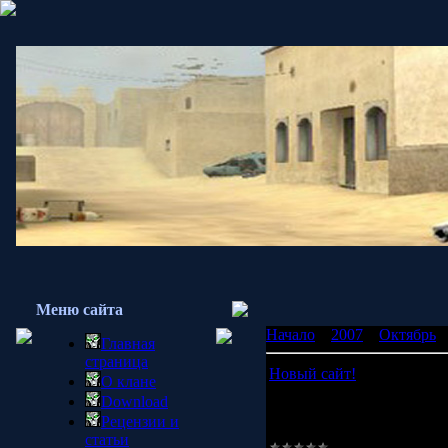
Меню сайта
Начало
»
2007
»
Октябрь
»
Главная
страница
Новый сайт!
О клане
$IMAGE1$
Download
Я открыл свой сайт! всем
Рецензии и
http://armysklad.clan.su/
статьи