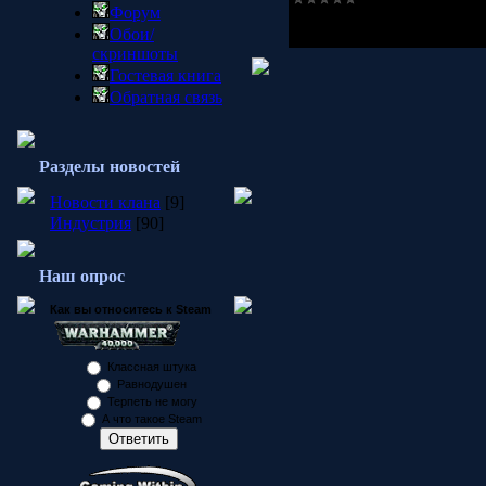
Форум
Просмотров:
930
|
Добави
Обои/
скриншоты
Гостевая книга
Обратная связь
Разделы новостей
Новости клана
[9]
Индустрия
[90]
Наш опрос
Как вы относитесь к Steam
Классная штука
Равнодушен
Терпеть не могу
А что такое Steam