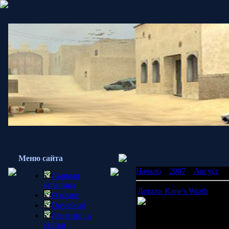
Меню сайта
Начало
»
2007
»
Август
»
Главная
страница
Детали Kane's Wrath
О клане
В Сеть просочились н
Download
Command & Conquer 3:K
Рецензии и
Действие стартует после 
статьи
три года после событий
T