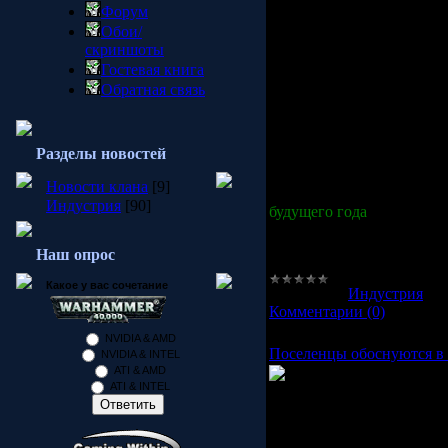
Форум
жизни лидера братства N
Обои/
другим углом.
скриншоты
Гостевая книга
Подготовив набор из нов
военные силы противосто
Обратная связь
будет использовать ориги
интереснее и разнообраз
глобальную карту, на кот
Разделы новостей
следующего удара. Не заб
Новости клана
[9]
Выход дополнения
Comma
Индустрия
[90]
будущего года
.
P.S:Информация взята с с
Наш опрос
Какое у вас сочетание
Категория:
Индустрия
|
П
Комментарии (0)
NVIDIA & AMD
Поселенцы обоснуются в
NVIDIA & INTEL
ATI & AMD
Компания
"Новый ди
ATI & INTEL
Расцвет Империи"
. Ком
игру "Settlers VI: Расцв
серий не только сохранит