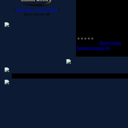
Изменения коснутся букв
геймплея. Нас ждут два 
[
Результаты
·
Архив опросов
]
четыре климатические зон
Всего ответов:
44
продажу русская версия "
P.S:Информация взята с с
Категория:
Индустрия
|
П
Комментарии (0)
Copyright MyCorp © 2006