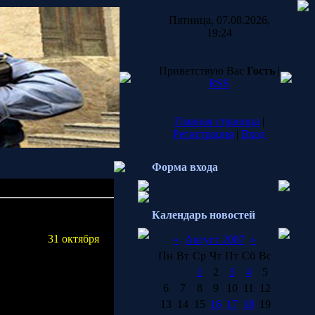
Пятница, 07.08.2026,
19:24
Приветствую Вас
Гость
|
RSS
Главная страница
|
Регистрация
|
Вход
Форма входа
Календарь новостей
for Speed
.
тории США
31 октября
в
«
Август 2007
»
Пн
Вт
Ср
Чт
Пт
Сб
Вс
1
2
3
4
5
я в
Need for Speed
лей. В отличие от
6
7
8
9
10
11
12
13
14
15
16
17
18
19