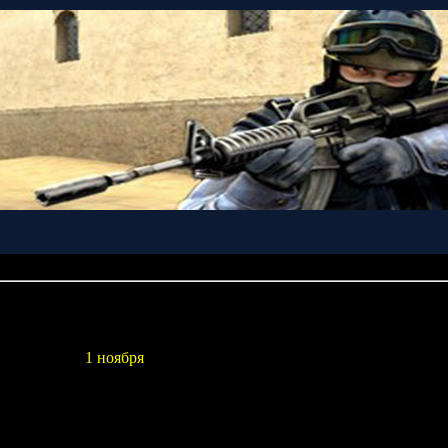
»
30
а дату выхода новой части знаменитого гоночного сериала
Need 
и, что
Need for Speed: ProStreet
поступит в продажу на терри
день позже –
1 ноября
.
ским развитием стритрейсерской тематики, впервые появившейс
т расширенные возможности тюнинга и огромный выбор автомоби
Street
создается на абсолютно новом графическом движке.