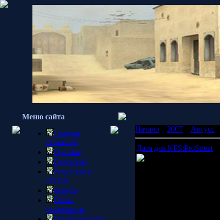
Меню сайта
Начало
»
2007
»
Август
Главная
страница
Дата для NFS:ProStreet
О клане
Electronic Arts
назвал
Download
Электроники" пообещал
Рецензии и
Европе игра выйдет на 
статьи
Форум
ProStreet
станет логиче
Обои/
Underground
. Нас жду
скриншоты
предыдущих частей,
Pro
Гостевая книга