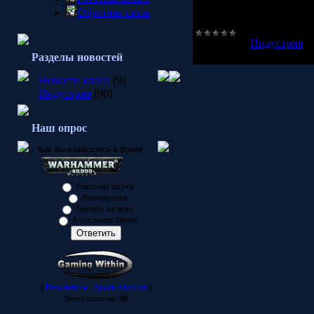
P.S:Информация взята с
Обратная связь
Категория:
Индустрия
|
Разделы новостей
Новости клана
[9]
Индустрия
[90]
Наш опрос
Как вы относитесь к Steam
Классная штука
Равнодушен
Терпеть не могу
А что такое Steam
[
Результаты
·
Архив опросов
]
Всего ответов:
46