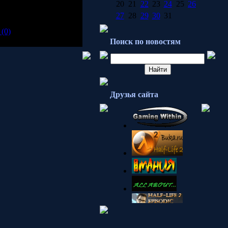
20
21
22
23
24
25
26
27
28
29
30
31
(0)
Поиск по новостям
Друзья сайта