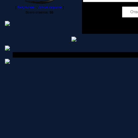
[
Результаты
·
Архив опросов
]
Код *:
Всего ответов:
55
Copyright MyCorp © 2006