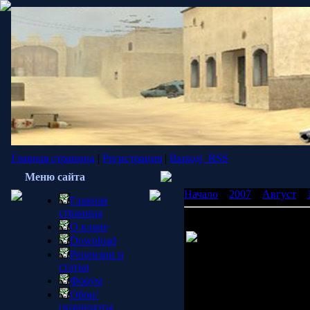
Главная страница
|
Регистрация
|
Выход|
RSS
Меню сайта
Начало
»
2007
»
Август
»
Главная
страница
Детали Kane's Wrath
О клане
В Сеть просочились н
Download
Command & Conquer 3:K
Рецензии и
Действие стартует после 
статьи
три года после событий
T
Форум
жизни лидера братства N
Обои/
другим углом.
скриншоты