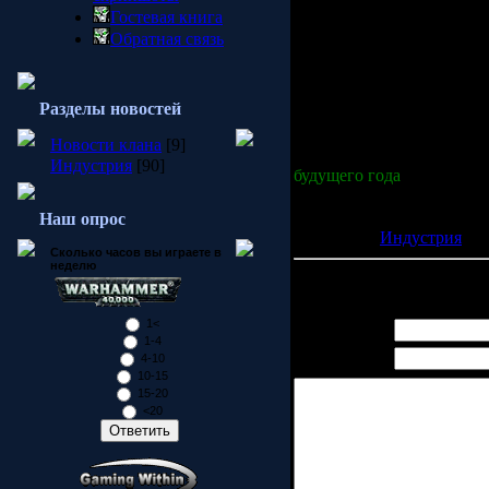
Гостевая книга
Подготовив набор из нов
Обратная связь
военные силы противосто
будет использовать ориги
интереснее и разнообраз
глобальную карту, на кот
Разделы новостей
следующего удара. Не заб
Новости клана
[9]
Выход дополнения
Comma
Индустрия
[90]
будущего года
.
P.S:Информация взята с с
Наш опрос
Категория:
Индустрия
| П
Сколько часов вы играете в
неделю
Всего комментариев:
0
1<
Имя *:
1-4
Email *:
4-10
10-15
15-20
<20