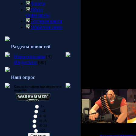
Форум
лицевой анимации испол
Обои/
его.
скриншоты
Гостевая книга
Мы предлагаем вам посм
которое было выпущено 
Обратная связь
Radeon HD 2000. Лицева
только выглядит значит
процессора для других з
Разделы новостей
интеллекта.
Новости клана
[9]
Эта технология будет до
Индустрия
[90]
как и для всех модифика
Видео сделано в формат
акцентом, рассказывает 
Наш опрос
пушку Сашей. Также мо
окружение.
Сколько часов вы играете в
неделю
1<
1-4
4-10
10-15
15-20
У вас, как всегда, есть
<20