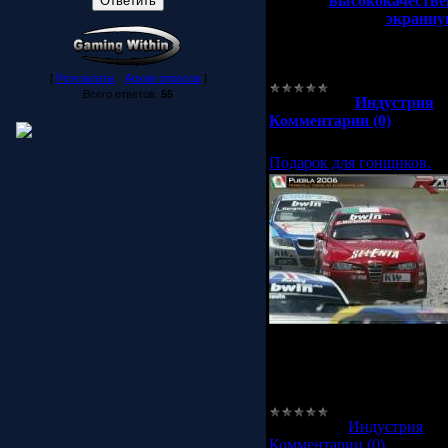
скачать
высококачестве
можете скачать
экранну
конференции ATI (для п
P.S:Информация взята с
[
Результаты
·
Архив опросов
]
Всего ответов:
55
Категория:
Индустрия
|
Комментарии (0)
Подарок для гонщиков.
Дополнение можно будет п
оно будет продаваться в
P.S:Информация взята с с
Категория:
Индустрия
|
П
Комментарии (0)