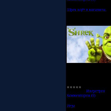
Шрек идёт в магазины.
Activision сообщила о п
приключениях огромного з
выходу одноименного му
Специально для игры был
пересекающийся с событ
приключения и испытания
способности, которыми щ
P.S:Информация взята с с
Категория:
Индустрия
|
П
Комментарии (0)
Игра
У меня есть промежуточно