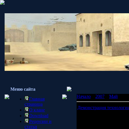
Меню сайта
Начало
»
2007
»
Май
»
15
Главная
страница
Демонстрация технологии
О клане
Цитата из новостей Stea
Download
Мы с радостью сообщаем,
Рецензии и
лицевой анимации Sourc
статьи
развития графики перс