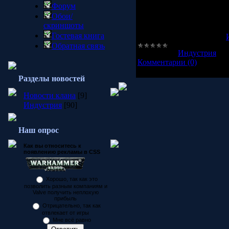
Форум
Кроме того,
EA
и
H&M
o
Обои/
модельера. Они смогут по
скриншоты
H&M Fashion Runway
и 
Гостевая книга
Источник- сайт журнала
Обратная связь
Категория:
Индустрия
|
П
Комментарии (0)
Разделы новостей
Новости клана
[9]
Индустрия
[90]
Наш опрос
Как вы относитесь к
появлению рекламы в CSS
Хорошо, так как это
позволить разным компаниям и
Valve получить неплохую
прибыль
Отрицательно, так как
отвлекает от игры
Мне всё равно