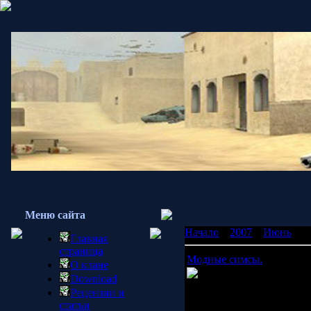
Меню сайта
Начало
»
2007
»
Июнь
»
0
Главная
страница
Модные симсы.
О клане
The Sims 2
продолжает
Download
Electronic Arts
в рамках 
Рецензии и
адд-он T
he Sims 2: H&M F
статьи
большое количество модн