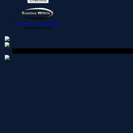
[
Результаты
·
Архив опросов
]
Всего ответов:
23
Copyright MyCorp © 2006