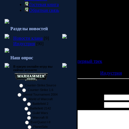
Half-Life 2: Episode One, 
Гостевая книга
что во всех остальных ма
Обратная связь
отдельные джевелы c новин
а также джевел c логическ
В связи с данной акцией,
Разделы новостей
Гордоном Фрименом и Али
руку, выразить свою при
Новости клана
[9]
героями вы сможете в маг
Индустрия
[90]
Профсоюзная 56, м. Нов
Ощутить атмосферу продол
Наш опрос
первый трек
из саундтрека
отдельном диске, будет в
В какую онлайн-игру вы
сейчас играете
Категория:
Индустрия
| П
Всего комментариев:
0
Counter-Strike:Source
Counter-Strike 1.6
Unreal Tournament 2004
Имя *:
World of Warcraft
Battlefield 2
Email *:
Battlefield 2142
Guild Wars
Warcraft III
EverQuest I-II
PlanetSide