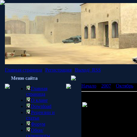
Главная страница
|
Регистрация
|
Выход|
RSS
Меню сайта
Начало
»
2007
»
Октябрь
»
Главная
страница
Пресс-релиз компании Бу
О клане
Компания "Бука" рада 
Download
Orange Box по разумной ц
Рецензии и
совместно с сетью магаз
статьи
Форум
В течение этого срока ру
Обои/
магазинов "Эльдорадо" и "
скриншоты