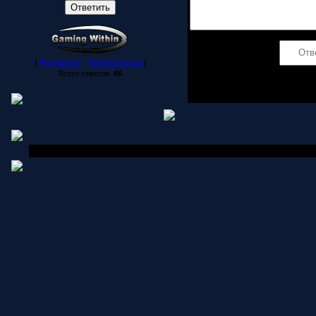
Код *:
[
Результаты
·
Архив опросов
]
Всего ответов:
66
Copyright MyCorp © 2006