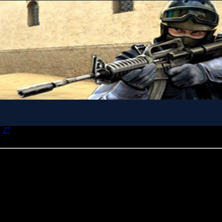
»
27
» Откровения Гейба Ньюэлла: DirectX 10 — ошибка, PS3 — г
я HL2 и Ep1 — только для консолей
ла: DirectX 10 — ошибка, PS3 — головная боль для разработчик
 только для консолей
общался в Гейбом Ньюэллом, опубликовав в результате краткое,
войственной ему манере высказал всё что он думает о PC, PS3 и 
о процессом разработки для PlayStation 3, сравнив с аналогичны
ример сложнее для создателей игр:"
Я не думаю, что они провели
ами игр, создавая PS3. Она гораздо менее дружелюбна для разра