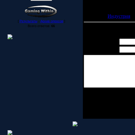
P.S:Информация взята с
Категория:
Индустрия
| 
[
Результаты
·
Архив опросов
]
Всего ответов:
66
Всего комментариев:
0
Имя *:
Email *:
Код *: