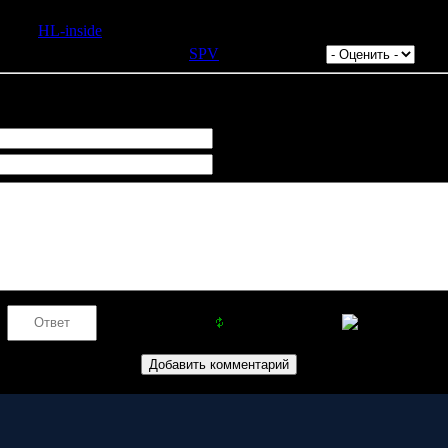
 сайта
HL-inside
.
Просмотров: 873 | Добавил:
SPV
| Рейтинг: 0.0 |