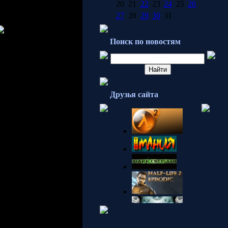
роблемы архитектуры
20
21
22
23
24
25
26
т настолько хорошо,
27
28
29
30
31
плохих вещах. На вашу
Поиск по новостям
 благодаря "стараниям"
sta, исключив Windows
льшой процент игроков
вать функциональность
Друзья сайта
 для владельцев Vista
й для всех игроков,
ый шейдер, будут
и будет выпущена на
 игр набора
ивание, мягкие тени и
а (например: HDR и