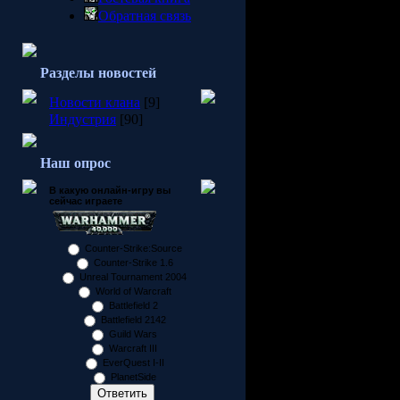
основатель Valve счита
Обратная связь
железа. Я не думаю, чт
насколько это позволяет
радость Гейб сказал и н
Разделы новостей
Помимо этого, в не мен
Microsoft ими была доп
Новости клана
[9]
XP. Подобное решение з
Индустрия
[90]
могут использовать Dire
Orange Box, который буд
Наш опрос
DirectX 10 только для у
и видеокарт с поддержко
В какую онлайн-игру вы
сейчас играете
несмотря на их железо.
использоваться через D
две или три недели позж
Counter-Strike:Source
Counter-Strike 1.6
Ну и еще несколько фак
Unreal Tournament 2004
World of Warcraft
* В Source уже реализо
Battlefield 2
* Valve всё еще не реши
Battlefield 2142
* Во всех играх Orange 
Guild Wars
новые эффекты искаже
Warcraft III
EverQuest I-II
* Консольные версии бу
PlanetSide
* У Half-Life 2 и Episo
поддержка многоядернос