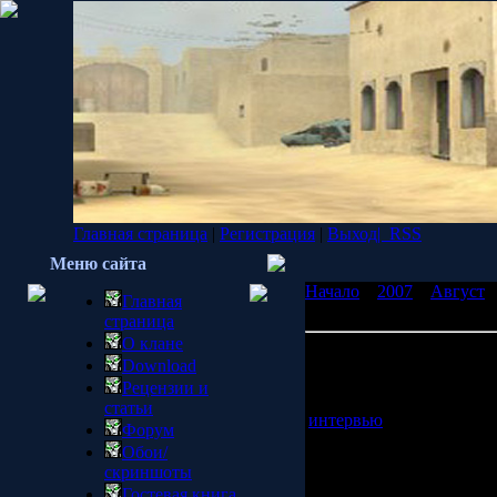
Главная страница
|
Регистрация
|
Выход|
RSS
Меню сайта
Начало
»
2007
»
Август
Главная
разработчика, обновлени
страница
О клане
Откровения Гейба Ньюэл
Download
обновления HL2 и Ep1 —
Рецензии и
Игровой блог Kotaku, по
статьи
интервью
. Гейб в уже с
Форум
раз озвучил недовольств
Обои/
который проходит не в п
скриншоты
советуясь с разработчик
Гостевая книга