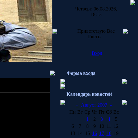
Четверг, 06.08.2026,
18:13
Приветствую Вас
Гость
"
|
Вход
Форма входа
оловная боль для
Календарь новостей
а,
11:05
«
Август 2007
»
 но интересное
Пн
Вт
Ср
Чт
Пт
Сб
Вс
Xbox 360. В очередной
1
2
3
4
5
м процессом для Xbox,
6
7
8
9
10
11
12
 много времени
ботчиков". Более того,
13
14
15
16
17
18
19