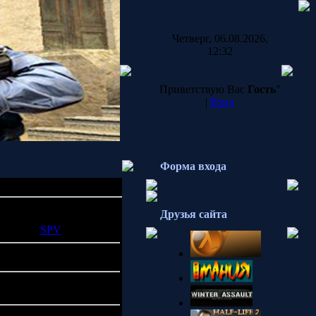
Четверг, 06.08.2026,
12:32
Приветствую Вас
Гость
"
|
Вход
Форма входа
Друзья сайта
07.2007 |
SPV