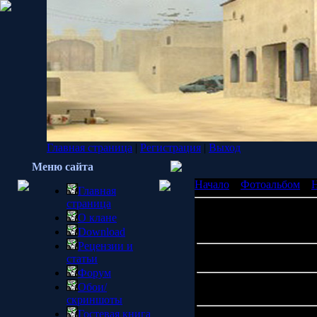
Главная страница
|
Регистрация
|
Выход
Меню сайта
Начало
»
Фотоальбом
»
H
Главная
страница
О клане
Просмотров: 
Download
Рецензии и
статьи
Форум
Обои/
скриншоты
Гостевая книга