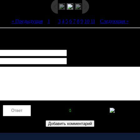
« Предыдущая
|
1
[
2
]
3
4
5
6
7
8
9
10
11
|
Следующая »