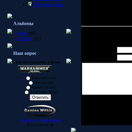
Обратная связь
Альбомы
Обои
[48]
Всего комментариев:
0
Half-life
[45]
Имя *:
Наш опрос
Email *:
Как вы относитесь к Steam
Классная штука
Равнодушен
Терпеть не могу
А что такое Steam
Код *:
[
Результаты
·
Архив опросов
]
Всего ответов:
46