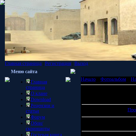
Главная страница
|
Регистрация
|
Выход
Меню сайта
Начало
»
Фотоальбом
»
Ha
Главная
страница
О клане
Просмотров: 960 | Размер
Download
Рецензии и
Про
статьи
Форум
Обои/
скриншоты
Гостевая книга