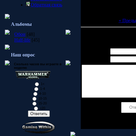
Обратная связь
« Пред
Альбомы
Обои
[48]
Всего комментариев:
0
Half-life
[45]
Имя *:
Наш опрос
Email *:
Сколько часов вы играете в
неделю
1<
1-4
4-10
10-15
15-20
Код *:
<20