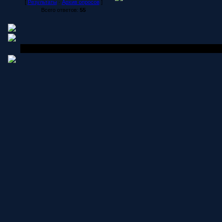
[
Результаты
·
Архив опросов
]
Всего ответов:
55
Copyright MyCorp © 2006