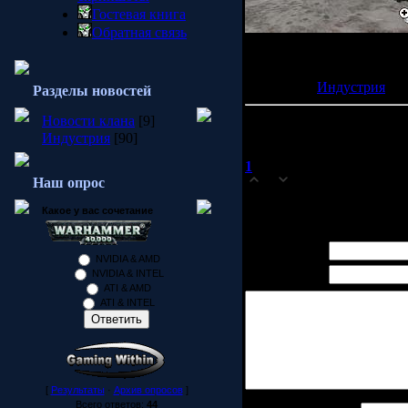
Гостевая книга
Обратная связь
Commander и Titan Quest.
P.S:Информация взята с с
Категория:
Индустрия
| П
Разделы новостей
Новости клана
[9]
Всего комментариев:
1
Индустрия
[90]
1
logan
(07.12.2008 10:24)
Наш опрос
0
скачать игру warhammer4
Какое у вас сочетание
Имя *:
NVIDIA & AMD
Email *:
NVIDIA & INTEL
ATI & AMD
ATI & INTEL
[
Результаты
·
Архив опросов
]
Всего ответов:
44