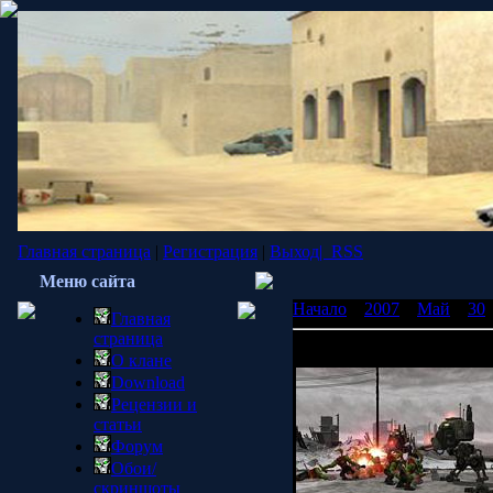
Главная страница
|
Регистрация
|
Выход|
RSS
Меню сайта
Начало
»
2007
»
Май
»
30
Главная
страница
Весь Warhammer40000
О клане
Download
Рецензии и
статьи
Форум
Обои/
скриншоты