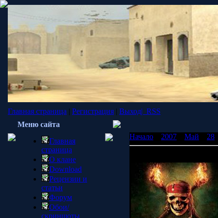
Главная страница
|
Регистрация
|
Выход|
RSS
Меню сайта
Начало
»
2007
»
Май
»
28
Главная
страница
Джек Воробей заговорит 
О клане
Download
Рецензии и
статьи
Форум
Обои/
скриншоты