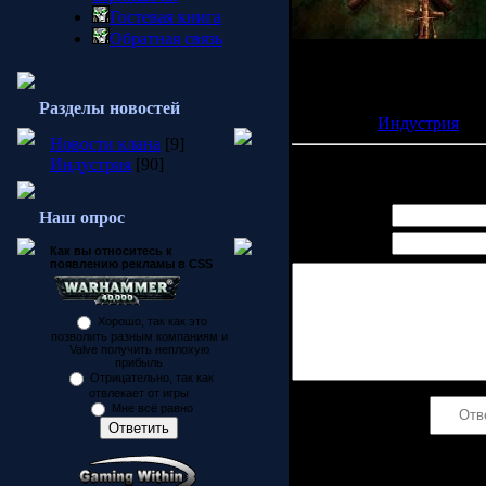
Гостевая книга
Обратная связь
"Пиратов Карибского моря
английский вариант.
P.S:Информация взята с с
Разделы новостей
Категория:
Индустрия
| П
Новости клана
[9]
Индустрия
[90]
Всего комментариев:
0
Имя *:
Наш опрос
Email *:
Как вы относитесь к
появлению рекламы в CSS
Хорошо, так как это
позволить разным компаниям и
Valve получить неплохую
прибыль
Отрицательно, так как
отвлекает от игры
Мне всё равно
Код *: