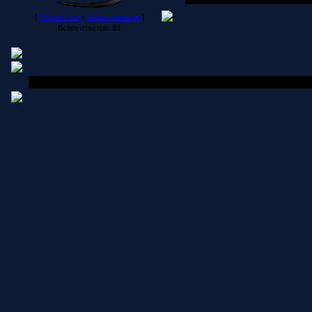
[
Результаты
·
Архив опросов
]
Всего ответов:
23
Copyright MyCorp © 2006