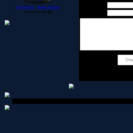
Имя *:
[
Результаты
·
Архив опросов
]
Всего ответов:
23
Email *:
Код *:
Copyright MyCorp © 2006