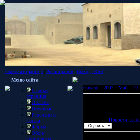
Главная страница
|
Регистрация
|
Выход|
RSS
Меню сайта
Начало
»
2007
»
Май
»
19
Главная
страница
Klan War
О клане
Я тут нашёл одну команд
Download
согласен на участие пиши
Рецензии и
Категория:
Новости клан
статьи
Форум
Обои/
скриншоты
Всего комментариев:
4