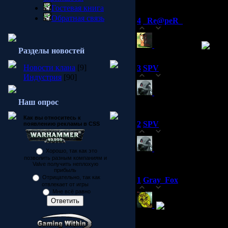
Гостевая книга
Обратная связь
4
_Re@peR_
(21.05.2007 19:56)
0
Да они ламо
Разделы новостей
Новости клана
[9]
3
SPV
(20.05.2007 20:50)
Индустрия
[90]
0
Внимание всем чле
пятница 25 мая.
Наш опрос
Как вы относитесь к
2
SPV
появлению рекламы в CSS
(20.05.2007 10:49)
0
Напишите кто соглас
Хорошо, так как это
вызову их на матч.
позволить разным компаниям и
Valve получить неплохую
прибыль
Отрицательно, так как
1
Gray_Fox
(20.05.2007 00:17)
отвлекает от игры
0
Мне всё равно
Ето смотря