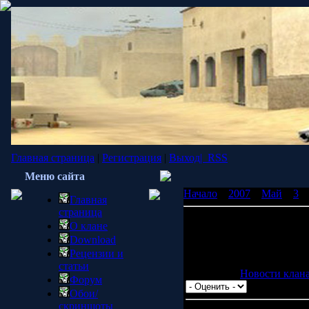
Главная страница
|
Регистрация
|
Выход|
RSS
Меню сайта
Начало
»
2007
»
Май
»
3
»
Главная
страница
Мы в сообществе.
О клане
Download
Рецензии и
Рады вам доложить, что 
статьи
Категория:
Новости клан
Форум
Обои/
скриншоты