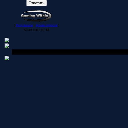
[
Результаты
·
Архив опросов
]
Всего ответов:
66
Copyright MyCorp © 2006