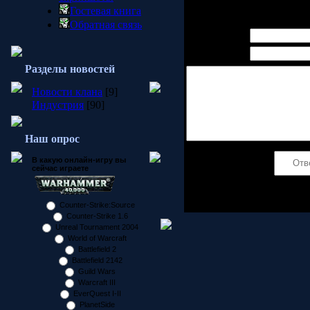
Всего комментариев:
0
Гостевая книга
Обратная связь
Имя *:
Email *:
Разделы новостей
Новости клана
[9]
Индустрия
[90]
Наш опрос
В какую онлайн-игру вы
Код *:
сейчас играете
Counter-Strike:Source
Counter-Strike 1.6
Unreal Tournament 2004
World of Warcraft
Battlefield 2
Battlefield 2142
Guild Wars
Warcraft III
EverQuest I-II
PlanetSide