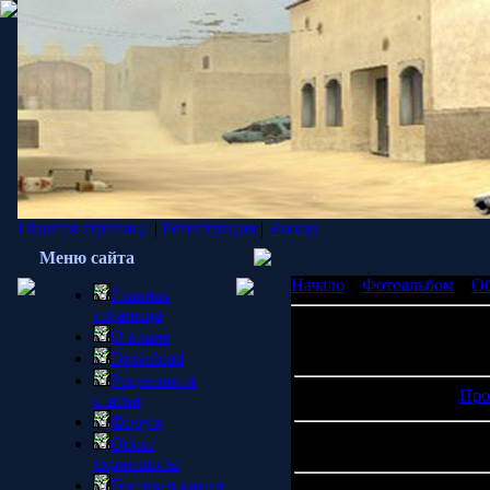
Главная страница
|
Регистрация
|
Выход
Меню сайта
Начало
»
Фотоальбом
»
О
Главная
страница
О клане
Просмотров: 1132 | Размер
Download
Рецензии и
Про
статьи
Форум
Обои/
скриншоты
Гостевая книга