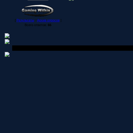
[
Результаты
·
Архив опросов
]
Всего ответов:
66
Copyright MyCorp © 2006