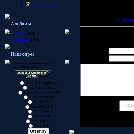
Обратная связь
« Пред
Альбомы
Обои
[48]
Всего комментариев:
0
Half-life
[45]
Имя *:
Наш опрос
Email *:
В какую онлайн-игру вы
сейчас играете
Counter-Strike:Source
Counter-Strike 1.6
Unreal Tournament 2004
World of Warcraft
Battlefield 2
Код *:
Battlefield 2142
Guild Wars
Warcraft III
EverQuest I-II
PlanetSide