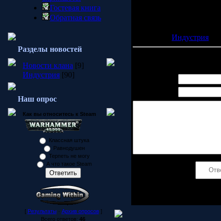
возможностям. При этом
Гостевая книга
комментариев.
Обратная связь
P.S:Информация взята с с
Категория:
Индустрия
| П
Разделы новостей
Всего комментариев:
0
Новости клана
[9]
Индустрия
[90]
Имя *:
Email *:
Наш опрос
Как вы относитесь к Steam
Классная штука
Равнодушен
Терпеть не могу
А что такое Steam
Код *:
[
Результаты
·
Архив опросов
]
Всего ответов:
46