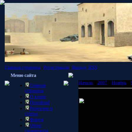
Главная страница
|
Регистрация
|
Выход|
RSS
Меню сайта
Начало
»
2007
»
Ноябрь
»
Главная
страница
Сюрприз от Hellgate:Lond
О клане
Недовольные игроки п
Download
продажу action/RPG Hellg
Рецензии и
решил зарегистрировать п
статьи
Форум
Форумы пестрят сообщения
Обои/
многократно, а другие, о
скриншоты