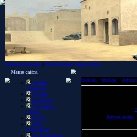
Главная страница
|
Регистрация
|
Выход
RSS
Меню сайта
Начало
»
Файлы
»
Другие
Главная
страница
82 Space Marines
О клане
[ ]
Download
83 баннера для всех орде
Рецензии и
P.S:Файлы взяты с сайта
D
статьи
Категория:
Другие игры
|
Форум
Просмотров:
736
| Загруз
Обои/
скриншоты
Гостевая книга