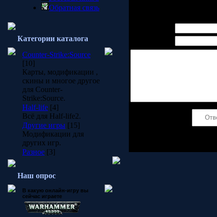
Обратная связь
Всего комментариев:
0
Имя *:
Категории каталога
Email *:
Counter-Strike:Source
[10]
Карты, модификации ,
скины и многое другое
для Counter-
Strike:Source.
Half-life
[4]
Всё для Half-life2.
Код *:
Другие игры
[15]
Модификации для
других игр.
Разное
[3]
Наш опрос
В какую онлайн-игру вы
сейчас играете