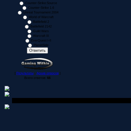
Counter-Strike:Source
Counter-Strike 1.6
Unreal Tournament 2004
World of Warcraft
Battlefield 2
Battlefield 2142
Guild Wars
Warcraft III
EverQuest I-II
PlanetSide
[
Результаты
·
Архив опросов
]
Всего ответов:
66
Copyright MyCorp © 2006