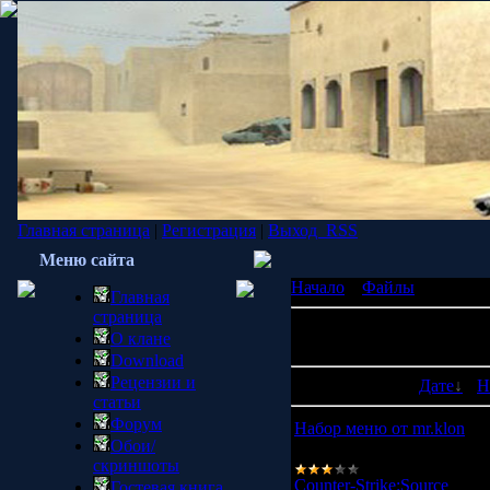
Главная страница
|
Регистрация
|
Выход
RSS
Меню сайта
Начало
»
Файлы
» Counter-
Главная
страница
В категории материалов:
О клане
Показано материалов:
1-1
Download
Рецензии и
Сортировать по:
Дате
·
Н
статьи
Форум
Набор меню от mr.klon
Обои/
Набор первоклассных мен
скриншоты
Counter-Strike:Source
|
Про
Гостевая книга