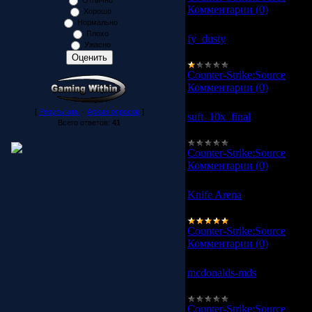
Отлично
Комментарии (0)
Хорошо
Нормально
Плохо
fy_dusty
Ужасно
Карта для CSS.
Counter-Strike:Source
|
Про
Комментарии (0)
[
Результаты
·
Архив опросов
]
suft_10x_final
Всего ответов:
41
Карта для CCS.
Counter-Strike:Source
|
Про
Комментарии (0)
Knife Arena
Мясная карта для CCS.
Counter-Strike:Source
|
Про
Комментарии (0)
mcdonalds-mds
Карта для CSS
Counter-Strike:Source
|
Про