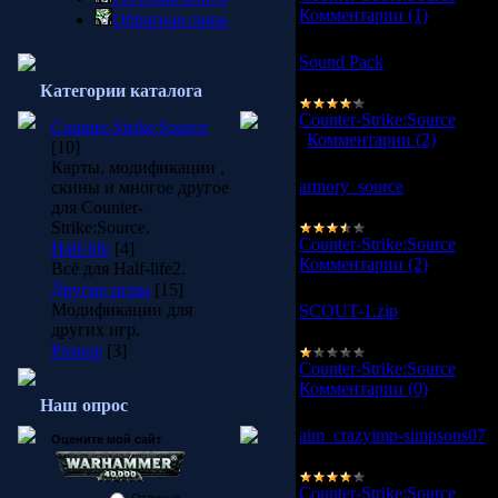
Комментарии (1)
Обратная связь
Sound Pack
Новые звуки для СSS.
Категории каталога
Counter-Strike:Source
|
Про
Counter-Strike:Source
|
Комментарии (2)
[10]
Карты, модификации ,
armory_source
скины и многое другое
для Counter-
Огромный сборник скинов
Strike:Source.
Counter-Strike:Source
|
Про
Half-life
[4]
Комментарии (2)
Всё для Half-life2.
Другие игры
[15]
Модификации для
SCOUT-1.zip
других игр.
Великолепная модель тер
Разное
[3]
Counter-Strike:Source
|
Про
Комментарии (0)
Наш опрос
aim_crazyimp-simpsons07
Оцените мой сайт
Карта для CSS.
Counter-Strike:Source
|
Про