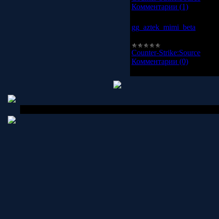
Комментарии (1)
gg_aztek_mimi_beta
Отличная карта для CS:S
Counter-Strike:Source
|
Про
Комментарии (0)
Copyright MyCorp © 2006