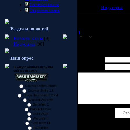
и персонажей. Релиз Dead 
Гостевая книга
Категория:
Индустрия
| П
Обратная связь
Всего комментариев:
1
Разделы новостей
1
Pivovarov
(21.02.2009 14:45)
0
Новости клана
[9]
Спасибо!
Индустрия
[90]
Наш опрос
Имя *:
Email *:
В какую онлайн-игру вы
сейчас играете
Counter-Strike:Source
Counter-Strike 1.6
Unreal Tournament 2004
World of Warcraft
Battlefield 2
Battlefield 2142
Код *:
Guild Wars
Warcraft III
EverQuest I-II
PlanetSide