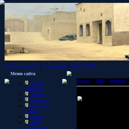
Главная страница
|
Регистрация
|
Выход|
RSS
Меню сайта
Начало
»
2009
»
Февраль
Главная
страница
Dead Space для фанатов N
О клане
Electronic Arts официа
Download
консоль Nintendo Wii. Вп
Рецензии и
Dead Space: Extraction со
статьи
Особый упор разработчик
Форум
контроллера Wii Remote 
Обои/
действий. Также стоит ж
скриншоты