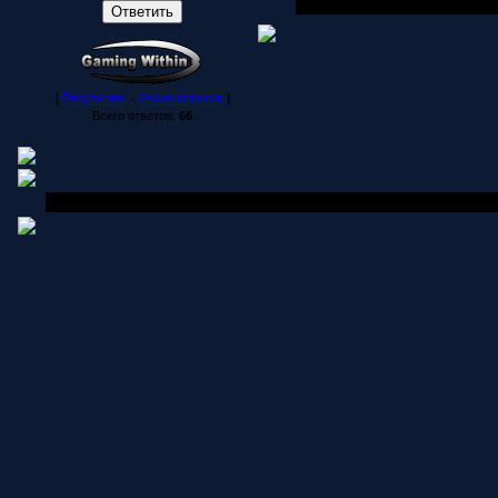
[
Результаты
·
Архив опросов
]
Всего ответов:
66
Copyright MyCorp © 2006