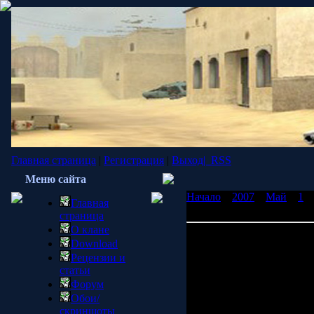
Главная страница
|
Регистрация
|
Выход|
RSS
Меню сайта
Начало
»
2007
»
Май
»
1
»
Главная
игра, которую мы когда-л
страница
О клане
Эрик Джонсон: Episode T
Download
когда-либо делали
Рецензии и
Предлагаем вашему вни
статьи
журналистами сайта Game
Форум
моменты, которые могут 
Обои/
эпизода. Поэтому, если в
скриншоты