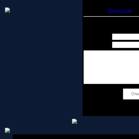
в результате самую графи
Категория:
Индустрия
| П
Всего комментариев:
0
Имя *:
Email *:
Код *:
Copyright MyCorp © 2006