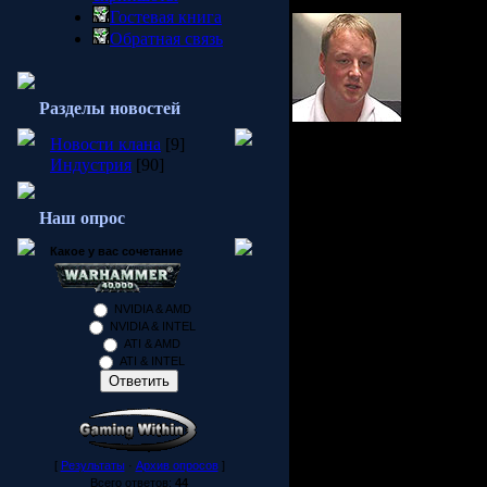
можете пропустить его. Т
Гостевая книга
Обратная связь
Разделы новостей
GameSpot: Сможет ли пох
Новости клана
[9]
технологическими улучше
Индустрия
[90]
нам освещение с высоко-
поддержка DirectX 10 в P
Наш опрос
Эрик Джонсон: Разрабатыв
и Portal, мы вносим серь
Какое у вас сочетание
сможет похвастаться кине
создания крупномасштабн
фишку в действии в самом
NVIDIA & AMD
NVIDIA & INTEL
Между тем, визуальный "б
ATI & AMD
Episode One, поэтому, в 
ATI & INTEL
приняли решение двигать
графических акселераторо
у нас появилась возможн
упреждением реагировать
использование их железа.
[
Результаты
·
Архив опросов
]
руки нашим художникам б
Всего ответов:
44